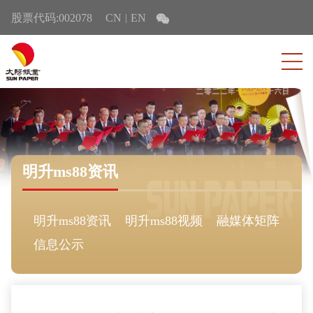
股票代码:002078
CN
EN
|
明升ms88资讯
明升ms88资讯
明升ms88视频
融媒体矩阵
信息公示