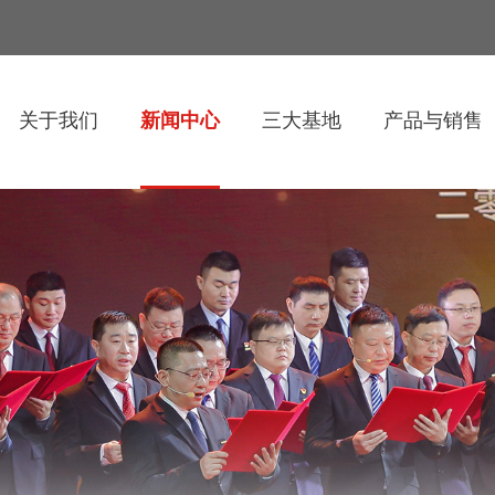
关于我们
新闻中心
三大基地
产品与销售