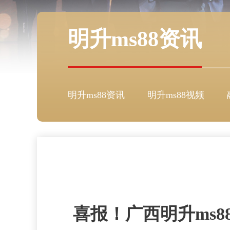
明升ms88资讯
明升ms88资讯
明升ms88视频
喜报！广西明升ms