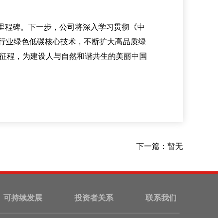
要里程碑。下一步，公司将深入学习贯彻《中
纸行业绿色低碳核心技术，不断扩大高品质绿
征程，为建设人与自然和谐共生的美丽中国
下一篇：
暂无
可持续发展
投资者关系
联系我们