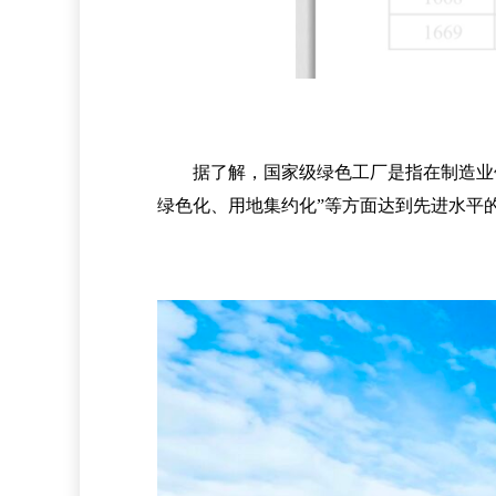
据了解，国家级绿色工厂是指在制造业领
绿色化、用地集约化”等方面达到先进水平的生产