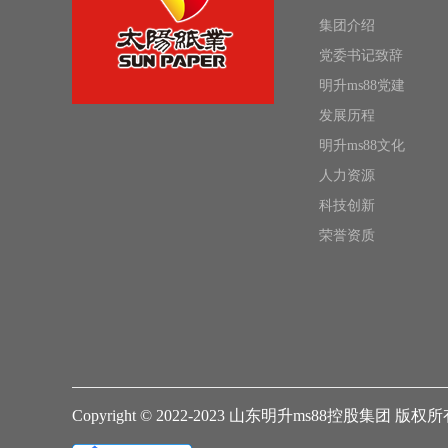
集团介绍
党委书记致辞
明升ms88党建
发展历程
明升ms88文化
人力资源
科技创新
荣誉资质
Copyright © 2022-2023 山东明升ms88控股集团 版