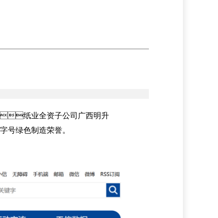
纸业全资子公司广西明升
国字号绿色制造荣誉。