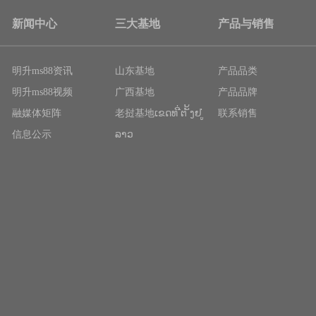
新闻中心
三大基地
产品与销售
明升ms88资讯
山东基地
产品品类
明升ms88视频
广西基地
产品品牌
融媒体矩阵
老挝基地ເຂດທ ີ່ຕ ັ້ງຢ ູ່
联系销售
信息公示
ລາວ