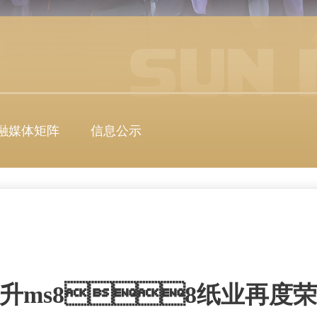
融媒体矩阵
信息公示
升ms88纸业再度