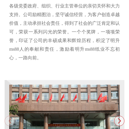
各级党委政府、组织、行业主管单位的亲切关怀和大力
支持。公司励精图治，坚守诚信经营，为客户创造卓越
价值，主动承担社会责任，得到了社会的广泛肯定和认
可，荣获一系列闪光的荣誉。一个个奖牌，一项项荣
誉，印证了公司的丰硕成果和辉煌历程，积淀了明升
ms88人的奉献和责任，激励着明升ms88纸业不忘初
心，一路向前。