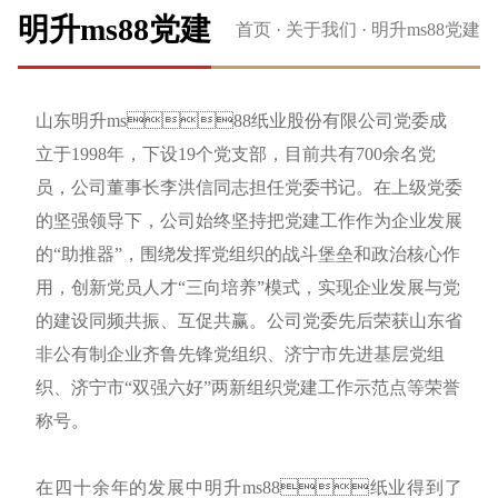
明升ms88党建
首页
·
关于我们
·
明升ms88党建
山东明升ms88纸业股份有限公司党委成
立于1998年，下设19个党支部，目前共有700余名党
员，公司董事长李洪信同志担任党委书记。在上级党委
的坚强领导下，公司始终坚持把党建工作作为企业发展
的“助推器”，围绕发挥党组织的战斗堡垒和政治核心作
用，创新党员人才“三向培养”模式，实现企业发展与党
的建设同频共振、互促共赢。公司党委先后荣获山东省
非公有制企业齐鲁先锋党组织、济宁市先进基层党组
织、济宁市“双强六好”两新组织党建工作示范点等荣誉
称号。
在四十余年的发展中明升ms88纸业得到了