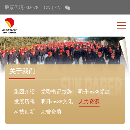
股票代码:002078
CN
EN
|
关于我们
集团介绍
党委书记致辞
明升ms88党建
发展历程
明升ms88文化
人力资源
科技创新
荣誉资质