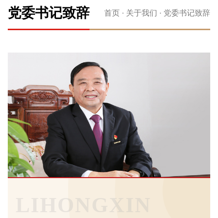
党委书记致辞
首页
·
关于我们
·
党委书记致辞
LIHONGXIN