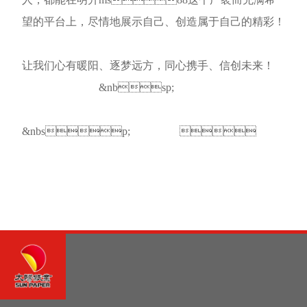
望的平台上，尽情地展示自己、创造属于自己的精彩！
让我们心有暖阳、逐梦远方，同心携手、信创未来！
&nbsp;
&nbsp; 