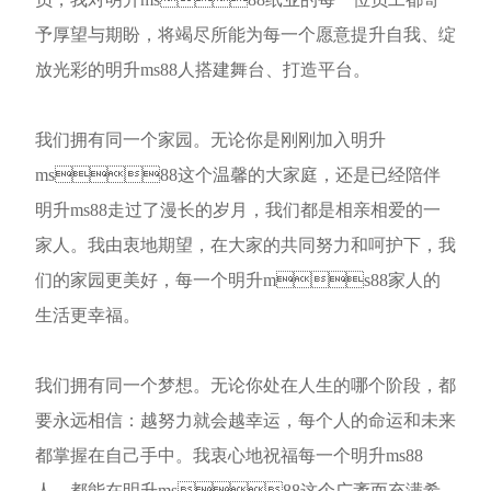
予厚望与期盼，将竭尽所能为每一个愿意提升自我、绽
放光彩的明升ms88人搭建舞台、打造平台。
我们拥有同一个家园。无论你是刚刚加入明升
ms88这个温馨的大家庭，还是已经陪伴
明升ms88走过了漫长的岁月，我们都是相亲相爱的一
家人。我由衷地期望，在大家的共同努力和呵护下，我
们的家园更美好，每一个明升ms88家人的
生活更幸福。
我们拥有同一个梦想。无论你处在人生的哪个阶段，都
要永远相信：越努力就会越幸运，每个人的命运和未来
都掌握在自己手中。我衷心地祝福每一个明升ms88
人，都能在明升ms88这个广袤而充满希