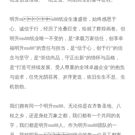
明升ms88纸业生逢盛世，始终感恩于
心、诚信于行，经历了沧桑巨变，绘就了辉煌画卷。但
明升ms88纸业唯一不变的，是“承载万家信任，创享幸
福明升ms88”的责任与担当，是“信于心，创于行”的信
念与坚守，是“崇信尚品，守正出新”的情怀与品格，
是“打造可持续发展、受人尊重的全球卓越企业”的抱负
与追求，任凭光阴荏苒、岁序更迭，依旧生生不息、生
机勃勃。
我们拥有同一个明升ms88。无论你是在齐鲁圣地、八
桂之乡，还是身处万象之都，我们都有一个共同的名
字，我们都是明升ms88人。作为明升ms88团队的一
员，我对明升ms88纸业的每一位员工都寄