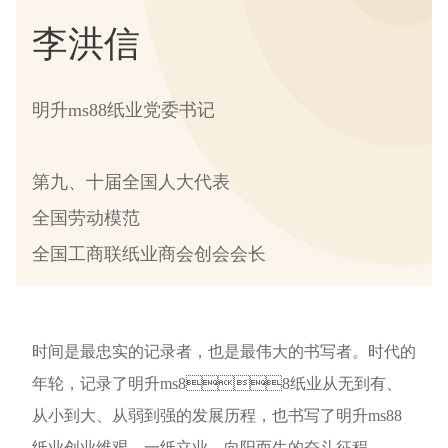
李洪信
明升ms88纸业党委书记
第九、十届全国人大代表
全国劳动模范
全国工商联纸业商会创会会长
时间是最忠实的记录者，也是最伟大的书写者。时代的
年轮，记录了明升ms88纸业从无到有、
从小到大、从弱到强的发展历程，也书写了明升ms88
纸业创业维艰、一纸立业、向阳而生的奋斗征程。