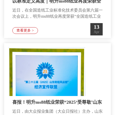
以标准定义高度｜明升ms88纸业再度荣获全
近日，在全国造纸工业标准化技术委员会第六届一
国造纸工业标准化工作先进单位
次会议上，明升ms88纸业再度荣获“全国造纸工业
标准化工作先进单位”称号。此次获评，既是对公
13
司长期深耕标准化建设、持续服务行业发展的权威
查看更多 >
Apr
肯定，更彰显了明升ms88纸业在中国
造纸工业标准化工作高质量发展进程中的引领作
用。标准是质量的刻度，更是行业进步的坐标。作
为行业标准化建设的重要推动者，公司自1997年起
深度参与全国造纸工业标准化工作，承担全国造纸
工业标准化技术委员会文
喜报！明升ms88纸业荣获“2025‘受尊敬’山东
近日，由大众报业集团（大众日报社）主办，山东
上市公司先锋”