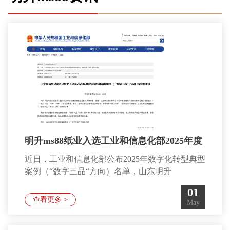
明升ms88纸业入选工业和信息化部2025年度
近日，工业和信息化部公布2025年数字化转型典型
数字化转型典型案例
案例（“数字三品“方向）名单，山东明升
ms88纸业股份有限公司“面向造纸行业的智
01
能排产及产品调度体系建设”案例成功入选。针对
查看更多 >
May
造纸行业流程连续、排产复杂、协同链条长等共性
难题，明升ms88纸业以数字化转型为突破口，组