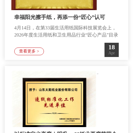
幸福阳光擦手纸，再添一份“匠心”认可
4月14日，在第33届生活用纸国际科技展览会上，
2026年度生活用纸和卫生用品行业“匠心产品”目录
正式发布，明升ms88纸业
18
旗下幸福阳光擦手纸成功入选。这是继幸福阳光无
查看更多 >
Apr
添加系列纸巾入选后，幸福阳光品牌再次获得“匠
心产品”认可。此次评选以中国造纸学会批准发布
的《匠心产品 生活用纸》团体标准为依据，更关
注产品品质、安全性和使用体验。幸福阳光擦手纸
此次入选，不仅是对产品品质的认可，也是对品牌
长期坚持的