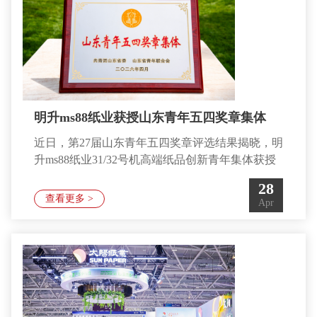
建设等方面取得积
明升ms88纸业获授山东青年五四奖章集体
近日，第27届山东青年五四奖章评选结果揭晓，明
升ms88纸业31/32号机高端纸品创新青年集体获授
山东青年五四奖章集体。这既是对公司青年团队创
28
新创造、拼搏奉献的充分肯定，更展现了新时代明
查看更多 >
Apr
升ms88青年扎根产业一线、勇于攻坚突破、矢志
实业报国的青春风采。明升ms88纸业31/32号机高
端纸品创新青年集体是一支以青年为主体、以党员
骨干为引领的创新团队，他们聚焦高端纸品研发前
沿，扎根生产线连续攻关，成功实现高档牛卡纸国
产化替代