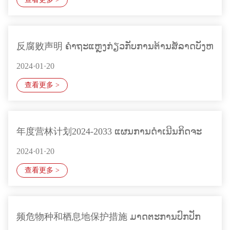
反腐败声明 ຄໍາຖະແຫຼງກ່ຽວກັບການຕ້ານສໍ້ລາດບັງຫ
2024·01·20
查看更多 >
年度营林计划2024-2033 ແຜນການດໍາເນີນກິດຈະ
2024·01·20
ການປ່
查看更多 >
频危物种和栖息地保护措施 ມາດຕະການປົກປັກ