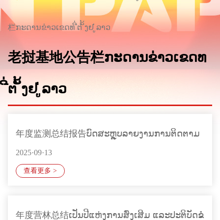
栏ກະດານຂ່າວເຂດທ ີ່ຕ ັ້ງຢ ູ່ລາວ
老挝基地公告栏ກະດານຂ່າວເຂດທ
ີ່ຕ ັ້ງຢ ູ່ລາວ
年度监测总结报告ບົດສະຫຼຸບລາຍງານການຕິດຕາມ
2025·09·13
ກວດກາປ່າ
查看更多 >
年度营林总结ເປັນປີແຫ່ງການສົ່ງເສີມ ແລະປະຕິບັດຂໍ