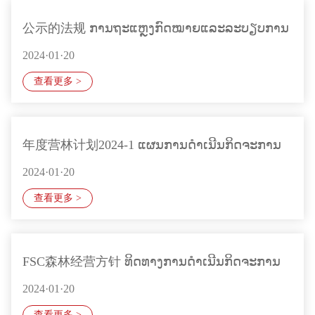
公示的法规 ການຖະແຫຼງກົດໝາຍແລະລະບຽບການ
2024·01·20
查看更多 >
年度营林计划2024-1 ແຜນການດໍາເນີນກິດຈະການ
2024·01·20
ປ່າໄມ
查看更多 >
FSC森林经营方针 ທິດທາງການດໍາເນີນກິດຈະການ
2024·01·20
ປ່າໄມ້
查看更多 >