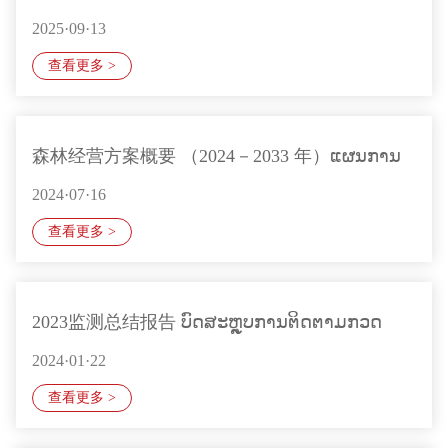
2025·09·13
查看更多 >
森林经营方案概要 （2024－2033 年）ແຜນການ
2024·07·16
ດາເນນກດຈະການ
查看更多 >
2023监测总结报告 ບົດສະຫຼຸບການຕິດຕາມກວດ
2024·01·22
ກາ2023
查看更多 >