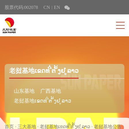
股票代码:002078
CN
EN
|
老挝基地ເຂດທ ີ່ຕ ັ້ງຢ ູ່ລາວ
山东基地
广西基地
老挝基地ເຂດທ ີ່ຕ ັ້ງຢ ູ່ລາວ
首页
·
三大基地
·
老挝基地ເຂດທ ີ່ຕ ັ້ງຢ ູ່ລາວ
·
老挝基地公告