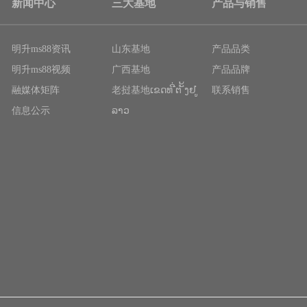
新闻中心
三大基地
产品与销售
明升ms88资讯
山东基地
产品品类
明升ms88视频
广西基地
产品品牌
融媒体矩阵
老挝基地ເຂດທ ີ່ຕ ັ້ງຢ ູ່
联系销售
信息公示
ລາວ