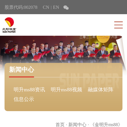
股票代码:002078
CN
EN
|
新闻中心
明升ms88资讯
明升ms88视频
融媒体矩阵
信息公示
首页
·
新闻中心
·
《金明升ms88》