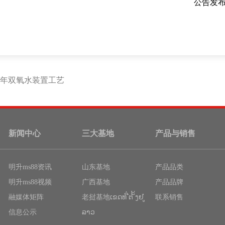
公告发
/年双氧水装置工艺
新闻中心
三大基地
产品与销售
明升ms88资讯
山东基地
产品品类
明升ms88视频
广西基地
产品品牌
融媒体矩阵
老挝基地ເຂດທ ີ່ຕ ັ້ງຢ ູ່
联系销售
信息公示
ລາວ