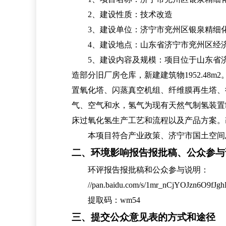
2
、建设性质：技术改造
3
、建设单位：济宁市兖州区银泉精细
4
、建设地点：山东省济宁市兖州区经
5、建设内容及规模：项目位于山东省济宁
造部分旧厂房仓库，新建建筑物1952.4
置氧化塔、闪蒸真空机组、纤维膜再生塔、
气、空气和水，氢气为现有天然气制氢装置
床过氧化氢生产工艺和流程以及产品方案。
本项目符合产业政策、济宁市国土空间总
二、环境影响报告报批稿、公众参与
环评报告报批稿和公众参与说明：
//pan.baidu.com/s/1mr_nCjYOJzn6O9fJg
提取码：
wm54
三、提交公众意见表的方式和途径