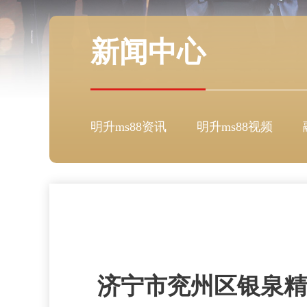
新闻中心
明升ms88资讯
明升ms88视频
济宁市兖州区银泉精细化工