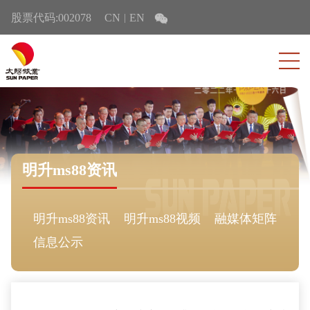
股票代码:002078
CN
EN
|
明升ms88资讯
明升ms88资讯
明升ms88视频
融媒体矩阵
信息公示