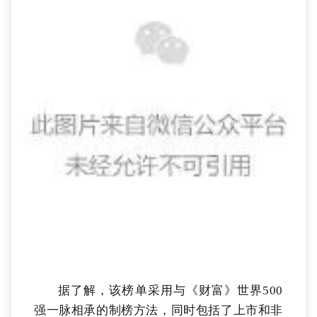
据了解，该榜单采用与《财富》世界
500
强一脉相承的制榜方法，同时包括了上市和非