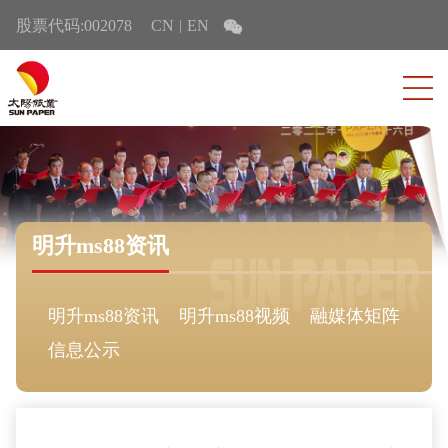
股票代码:002078
CN
EN
|
明升ms88资讯
明升ms88资讯
明升ms88视频
融媒体矩阵
信息公示