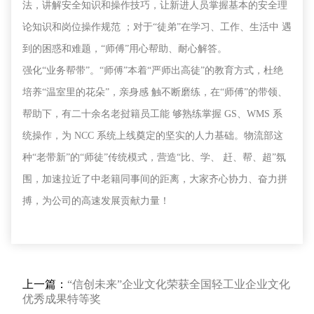
法，讲解安全知识和操作技巧，让新进人员掌握基本的
安全理
论知识和岗位操作规范
；对
于
“徒弟”在学习、工作、生活中 遇
到的困惑和难题，“师傅”用心帮助、耐心解答。
强化
“业务帮带”。“师傅”本着“严师出高徒”的教育方式，杜绝
培养“温室里的花朵”，亲身感 触不断磨练，在“师傅”的带领、
帮助下，有二十余名老挝籍员工能 够熟练掌握
GS
、
WMS
系
统操作，为
NCC
系统上线奠定的坚实的人力基础。物流部这
种“老带新”的“师徒”传统模式，营造“比、学、 赶、帮、超”氛
围，加速拉近了中老籍同事间的距离，大家齐心协力、奋力拼
搏，为公司的高速发展贡献力量！
上一篇：
“信创未来”企业文化荣获全国轻工业企业文化
优秀成果特等奖