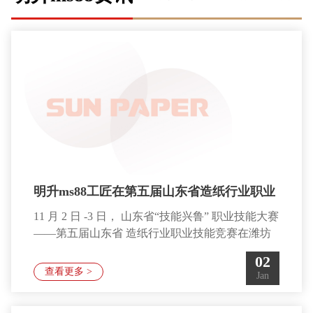
明升ms88工匠在第五届山东省造纸行业职业
11 月 2 日 -3 日， 山东省“技能兴鲁” 职业技能大赛
技能竞赛中再创佳绩
——第五届山东省 造纸行业职业技能竞赛在潍坊
成功举办。明升ms88工匠秀出 精
02
湛的技术功底，赛出高超的竞技水平，公司选手刘
查看更多 >
Jan
衍 仕、张金亮分别斩获比赛第一、第二名，荣获
一等奖， 8 名参赛选手荣获二等奖，公司参赛团队