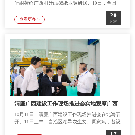
研组莅临广西明升ms88纸业调研10月10日，全国
政协副主席、民建中央常务副主席秦博勇率调研组
20
一行莅临广西明升ms88纸业有限公司就“打造市场
查看更多 >
Nov
经营便利地 促进东西协作产业转移”主题开展调研
活动。广西壮族自治区政协副主席钱学明，北海市
委书记蔡锦军，北海市政协主席毛艳琼，铁山港区
委书记龙起云陪同调研。广西明升
ms88纸业有限公司
总经理马林接待调研并作工作汇报。在公司高级文
化纸生产车
清廉广西建设工作现场推进会实地观摩广西
10月11日，清廉广西建设工作现场推进会在北海召
明升ms88纸业
开。11日上午，自治区领导农生文、周家斌，各设
区市党委主要负责同志，以及8个专责小组、各县
17