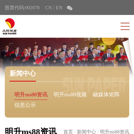
股票代码:002078
CN
EN
|
新闻中心
明升ms88资讯
明升ms88视频
融媒体矩阵
信息公示
明升ms88资讯
首页
·
新闻中心
·
明升ms88资讯