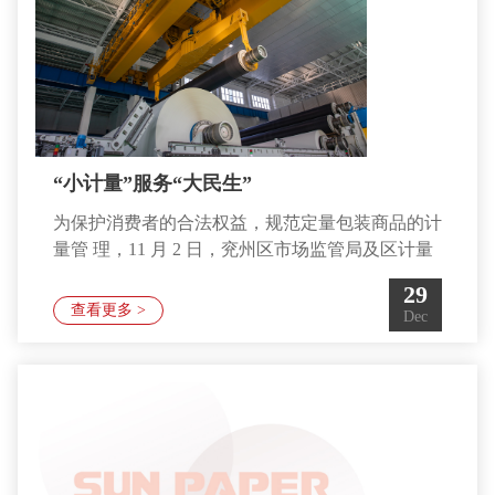
家的
“小计量”服务“大民生”
为保护消费者的合法权益，规范定量包装商品的计
量管 理，11 月 2 日，兖州区市场监管局及区计量
所对公司进行定 量包装商品监督抽检。 抽检团一
29
行深入到幸福阳光生活用纸车间现场，查看物 料
查看更多 >
Dec
生产、包装、验收等情况。本次专项监督抽样严格
按照《定 量包装商品计量监督管理办法》《定量
包装商品净含量计量 检验规则》执行，抽查内容
主要为兴隆生活用纸后加工卫生纸、 抽纸相关的
商品，抽检定量包装商品净含量及其标注是