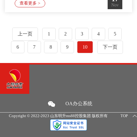
（市、区）清廉建设工作机构负责同志和先进集
查看更多 >
Nov
体、先进个人代表等莅临广西明升ms88纸业有限
公司开展清廉广西建设工作现场推进会实地观摩活
动 。山东明升ms88控股集团有限公司董事长李
鲁、广西明升ms88纸业有限公司
上一页
1
2
3
4
5
总经理马林接待此次活动。在年产55万吨高级文化
纸生产车间，观摩领导
6
7
8
9
10
下一页
OA办公系统
Copyright © 2022-2023 山东明升ms88控股集团 版权所有
TOP