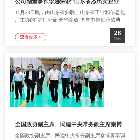
公司副董事长李娜荣获“山东省杰出女企业
11月23日晚，由山东省妇联、山东省工业和信息化
家”称号
厅主办的“岁月流金 芳华绽放”齐鲁巾帼经济盛典
在烟台市隆重举行，省委常委、烟台市委书记江成
28
出席，省妇联党组书记、主席孙丰华出席并讲话，
查看更多 >
Nov
与会领导和有关方面负责同志分别为省杰出女企业
家、省行业领军女企业家、省新锐女企业家、省巾
帼企业优秀管理案例颁奖。公司副董事长李娜出席
活动并荣获“山东省杰出女企业家”称号。据了解，
为大力弘扬企业家精神，表扬在新时代新征程
全国政协副主席、民建中央常务副主席秦博
全国政协副主席、民建中央常务副主席秦博勇率调
勇率调研组莅