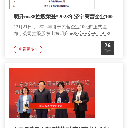
明升ms88控股荣登“2023年济宁民营企业100
12月21日，“2023年济宁民营企业100强”正式发
强”首位
布，公司控股股东山东明升ms88
控股集团有限公司位列榜单首位。据了解，为全面
26
深入贯彻党的二十大精神，进一步落实济宁市委、
查看更多 >
Dec
市政府关于支持民营经济高质量发展的一系列决策
部署，充分发挥示范引领作用，积极营造促进民营
经济健康发展和民营经济人士健康成长的浓厚氛
围，济宁市工商联、市工信局、市农业农村局、市
商务局、市税务局、市市场监管局、市统计局联合
开展了“2023