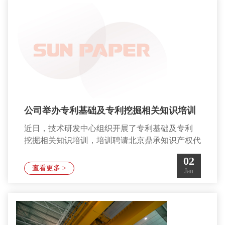
荣获竞赛“优 秀团队奖”（第一名）和“优秀组织
奖”，彰显了企业 技能人才队伍建设的优秀成果。
据悉，本届技能竞赛是经省人社厅批准的省
公司举办专利基础及专利挖掘相关知识培训
近日，技术研发中心组织开展了专利基础及专利
挖掘相关知识培训，培训聘请北京鼎承知识产权代
理有限公司的专业代理人周娟老师进行讲解，各车
02
间工艺、设备电仪等相关人员参与此次培训。培训
查看更多 >
Jan
采用山东本部线下，广西北海和南宁基地以线上同
步的形式进行。周娟老师从专业和实战两个方面进
行了培训。主要内容 是专利基础知识、专利文献
的检索、企业专利战略、增强知识产权意识等。通
过此次与北京代理专家的沟通和学习，激 发了大