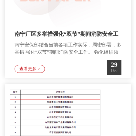
南宁厂区多举措强化“双节”期间消防安全工
南宁安保部结合当前各项工作实际，周密部署，多
作
举措 强化“双节”期间消防安全工作。 强化组织领
导，精心安排部署。为确保双节期间队伍管 理稳
29
定和各项工作任务的完成，消防保卫部各级领导高
查看更多 >
Dec
度重 视，积极部署节日期间的各项执勤战备工作
和安全事故预防 工作。在全厂区范围内深入开展
消防监督执勤集中行动，力争辖区火灾隐患得到全
面、彻底、根本治理，确保南宁厂区消防安
全。 强化执勤备战，提升救援能力。针对节